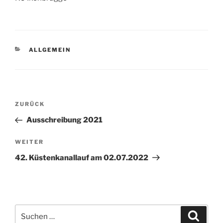
KATEGORIEN
ALLGEMEIN
Beitragsnavigation
Vorheriger
ZURÜCK
Beitrag
Ausschreibung 2021
Nächster
WEITER
Beitrag
42. Küstenkanallauf am 02.07.2022
Suchen
Suche
nach: