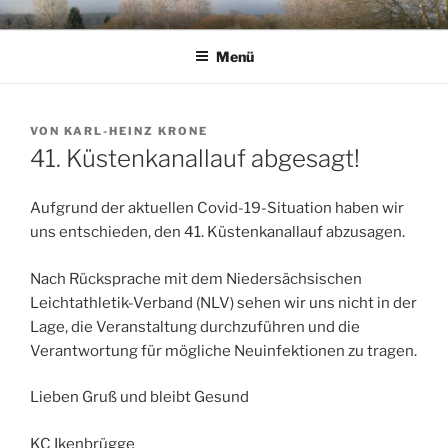
Zum
KC IKENBRUEGGE
Inhalt
Menü
springen
VERÖFFENTLICHT
VON
KARL-HEINZ KRONE
AM
41. Küstenkanallauf abgesagt!
Aufgrund der aktuellen Covid-19-Situation haben wir
uns entschieden, den 41. Küstenkanallauf abzusagen.
Nach Rücksprache mit dem Niedersächsischen
Leichtathletik-Verband (NLV) sehen wir uns nicht in der
Lage, die Veranstaltung durchzuführen und die
Verantwortung für mögliche Neuinfektionen zu tragen.
Lieben Gruß und bleibt Gesund
KC Ikenbrügge