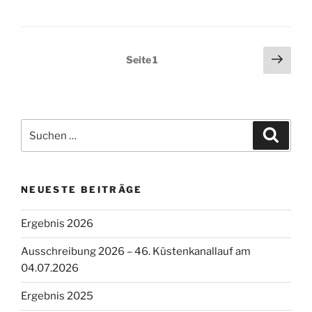
Seitennummerierung
Näch
Seite
1
Seit
der
Beiträge
Suchen
Suche
nach:
NEUESTE BEITRÄGE
Ergebnis 2026
Ausschreibung 2026 – 46. Küstenkanallauf am
04.07.2026
Ergebnis 2025