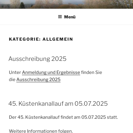
Zum
KC IKENBRUEGGE
Inhalt
Menü
springen
KATEGORIE:
ALLGEMEIN
VERÖFFENTLICHT
Ausschreibung 2025
AM
Unter
Anmeldung und Ergebnisse
finden Sie
die
Ausschreibung 2025
VERÖFFENTLICHT
45. Küstenkanallauf am 05.07.2025
AM
Der 45. Küstenkanallauf findet am 05.07.2025 statt.
Weitere Informationen folgen.