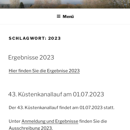
Zum
KC IKENBRUEGGE
Inhalt
Menü
springen
SCHLAGWORT:
2023
VERÖFFENTLICHT
Ergebnisse 2023
AM
Hier finden Sie die Ergebnise 2023
VERÖFFENTLICHT
43. Küstenkanallauf am 01.07.2023
AM
Der 43. Küstenkanallauf findet am 01.07.2023 statt.
Unter
Anmeldung und Ergebnisse
finden Sie die
Ausschreibung 2023
.